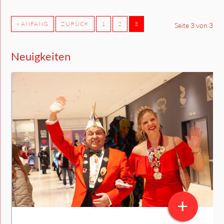
« ANFANG
ZURÜCK
1
2
3
Seite 3 von 3
Neuigkeiten
+