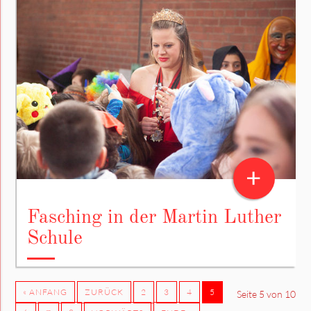
+
Fasching in der Martin Luther
Schule
« ANFANG
ZURÜCK
2
3
4
5
Seite 5 von 10