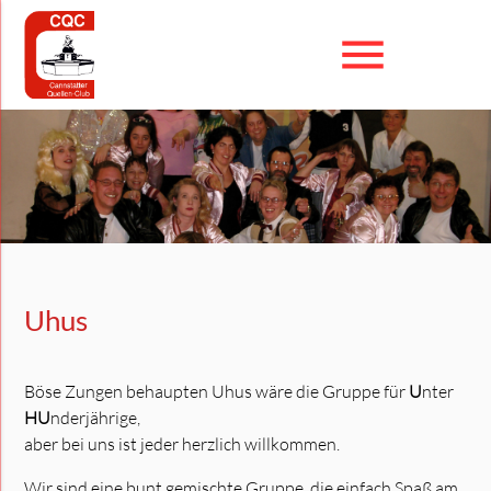
menu
Suchbegriffe
SUCHEN
Uhus
Böse Zungen behaupten Uhus wäre die Gruppe für
U
nter
HU
nderjährige,
aber bei uns ist jeder herzlich willkommen.
Wir sind eine bunt gemischte Gruppe, die einfach Spaß am