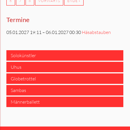
6
7
8
VORWÄRTS
ENDE »
Termine
05.01.2027 19:11 – 06.01.2027 00:30
Häsabstauben
Solokünstler
Uhus
Globetrottel
Sambas
Männerballett