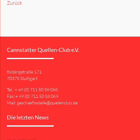
Zurück
Cannstatter Quellen-Club e.V.
Kolpingstraße 171
70378 Stuttgart
Tel.: + 49 (0) 711 50 58 068
Fax: + 49 (0) 711 50 58 069
Mail: geschaeftsstelle@quellenclub.de
Die letzten News