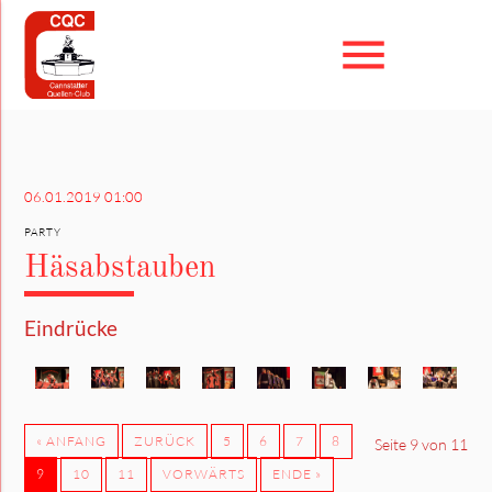
menu
Suchbegriffe
SUCHEN
06.01.2019 01:00
PARTY
Häsabstauben
Eindrücke
« ANFANG
ZURÜCK
5
6
7
8
Seite 9 von 11
9
10
11
VORWÄRTS
ENDE »