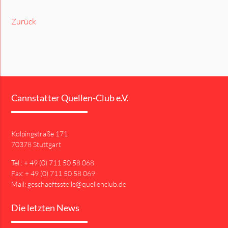
Zurück
Cannstatter Quellen-Club e.V.
Kolpingstraße 171
70378 Stuttgart
Tel.: + 49 (0) 711 50 58 068
Fax: + 49 (0) 711 50 58 069
Mail: geschaeftsstelle@quellenclub.de
Die letzten News