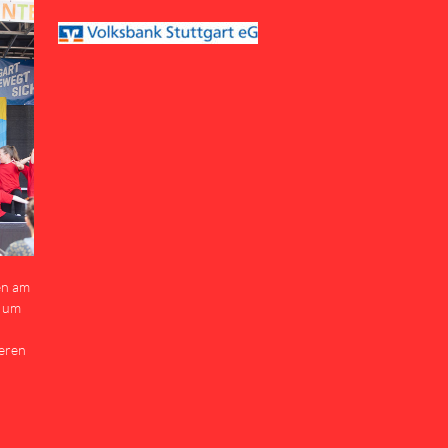
en am
g um
eren