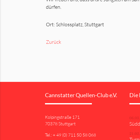
dürfen.
Ort: Schlossplatz, Stuttgart
Zurück
Cannstatter Quellen-Club e.V.
Die 
Kolpingstraße 171
06.03
Südd
70378 Stuttgart
Tel.: + 49 (0) 711 50 58 068
21.02
Turni