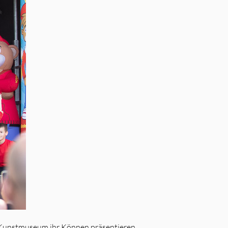
 Kunstmuseum ihr Können präsentieren