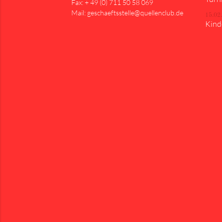
Fax: + 49 (0) 711 50 58 069
Mail: geschaeftsstelle@quellenclub.de
15.02
Kind